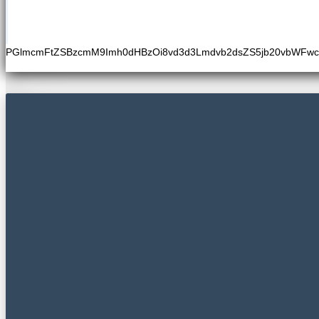
PGlmcmFtZSBzcmM9Imh0dHBzOi8vd3d3Lmdvb2dsZS5jb20vbWFw