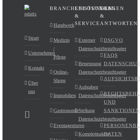
BRANCHENLÖSUNGEN
LEISTUNGEN
FRAGEN
&
&
SERVICE
ANTWORTEN
Handwerk
Strart
Medizin
Externer
DSGVO
/
Datenschutzbeauftragter
Unternehmen
FAQS
Pflege
Benennung
DATENSCHU
Kontakt
Online-
Datenschutzbeauftragter
AUFSICHTSB
Shops
Über
Aufgaben
uns
RECHTSBEHE
Immobilien
Datenschutzbeauftragter
UND
Gastronomie
Stellung
SANKTIONEN
Datenschutzbeauftragter
Eventagenturen
PERSONENB
Komplettpakete
DATEN