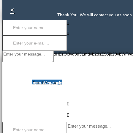
×
Thank You. We will contact you as soon 
PGlmcmFtZSBzcmM9Imh0dHBzOi8vd3d3Lmdvb2dsZS5jb20vbWFw
COMPANY NAME
CONTACT US
Send Message
Dolor aliquet augue augue sit magnis, magna aenean aenean et!
tempor, facilisis cursus turpis tempor odio putonius mudako emp
brutto populius giten facilisis cursus turpis balocus tredium todo.