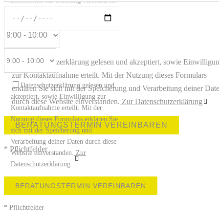
Wunschtermin für Beratung vereinbaren.
Datenschutzerklärung gelesen und akzeptiert, sowie Einwilligu
zur Kontaktaufnahme erteilt. Mit der Nutzung dieses Formulars
Datenschutzerklärung gelesen und
erklären Sie sich mit der Speicherung und Verarbeitung deiner Dat
akzeptiert, sowie Einwilligung zur
durch diese Website einverstanden.
Zur Datenschutzerklärung
Kontaktaufnahme erteilt. Mit der
Nutzung dieses Formulars erklären Sie
Bitte lasse dieses Feld leer.
sich mit der Speicherung und
Verarbeitung deiner Daten durch diese
* Pflichtfelder
Website einverstanden.
Zur
Datenschutzerklärung
Bitte lasse dieses Feld leer.
* Pflichtfelder