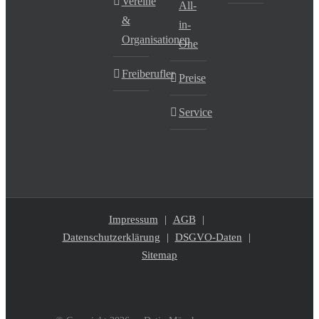
Vereine
All-
&
in-
Organisationen
One
Freiberufler
Preise
Service
Impressum
AGB
Datenschutzerklärung
DSGVO-Daten
Sitemap