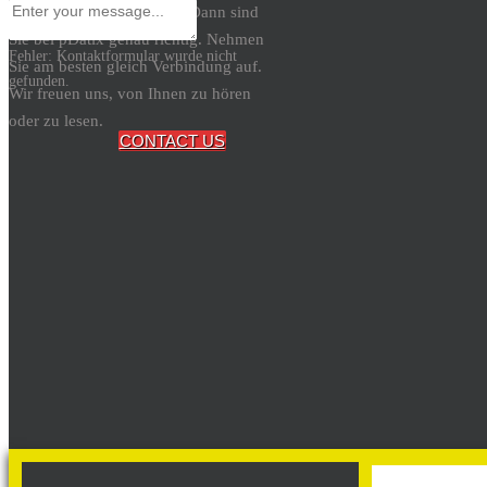
Datenschutzbeauftragten? Dann sind
× Schliessen
Sie bei pDatix genau richtig. Nehmen
Fehler:
Kontaktformular wurde nicht
Sie am besten gleich Verbindung auf.
gefunden.
Wir freuen uns, von Ihnen zu hören
oder zu lesen.
CONTACT US