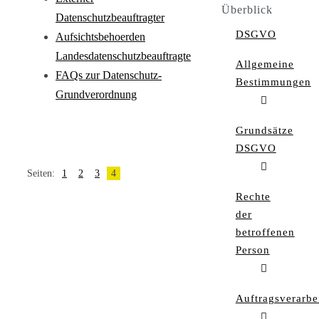
Überblick
Datenschutzbeauftragter
DSGVO
Aufsichtsbehoerden
Landesdatenschutzbeauftragte
Allgemeine
FAQs zur Datenschutz-
Bestimmungen
Grundverordnung
Grundsätze
DSGVO
Seiten:
1
2
3
4
Rechte
der
betroffenen
Person
Auftragsverarbe