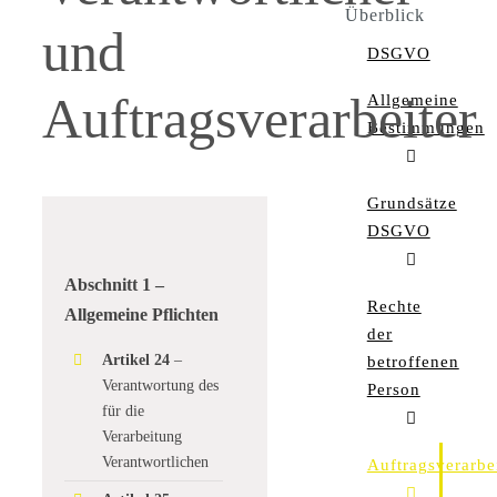
Überblick
und
DSGVO
Auftragsverarbeiter
Allgemeine
Bestimmungen
Grundsätze
DSGVO
Abschnitt 1 –
Rechte
Allgemeine Pflichten
der
Artikel 24
–
betroffenen
Verantwortung des
Person
für die
Verarbeitung
Verantwortlichen
Auftragsverarbe