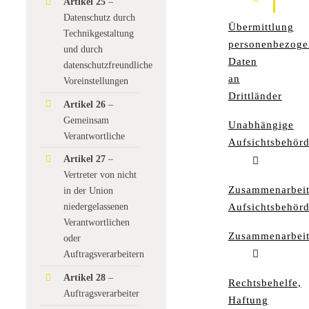
Artikel 25
–
Datenschutz durch
Übermittlung
Technikgestaltung
personenbezoge
und durch
Daten
datenschutzfreundliche
an
Voreinstellungen
Drittländer
Artikel 26
–
Gemeinsam
Unabhängige
Verantwortliche
Aufsichtsbehör
Artikel 27
–
Vertreter von nicht
Zusammenarbei
in der Union
Aufsichtsbehör
niedergelassenen
Verantwortlichen
Zusammenarbei
oder
Auftragsverarbeitern
Artikel 28
–
Rechtsbehelfe,
Auftragsverarbeiter
Haftung