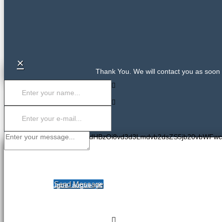
×
Thank You. We will contact you as soon 
PGlmcmFtZSBzcmM9Imh0dHBzOi8vd3d3Lmdvb2dsZS5jb20vbWFw
COMPANY NAME
CONTACT US
Send Message
Dolor aliquet augue augue sit magnis, magna aenean aenean et!
tempor, facilisis cursus turpis tempor odio putonius mudako emp
brutto populius giten facilisis cursus turpis balocus tredium todo.