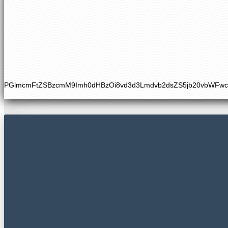
PGlmcmFtZSBzcmM9Imh0dHBzOi8vd3d3Lmdvb2dsZS5jb20vbWFw