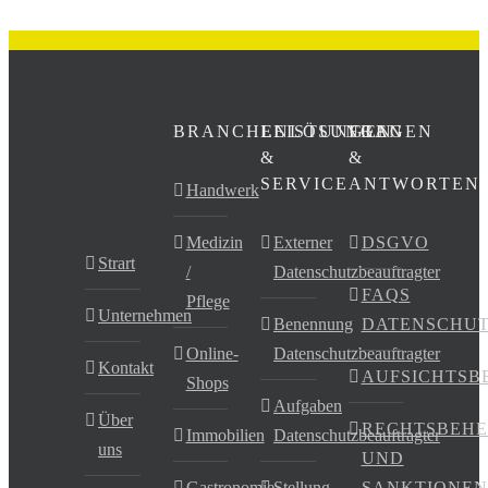
BRANCHENLÖSUNGEN
LEISTUNGEN
FRAGEN
&
&
SERVICE
ANTWORTEN
Handwerk
Medizin
Externer
DSGVO
Strart
/
Datenschutzbeauftragter
FAQS
Pflege
Unternehmen
Benennung
DATENSCHU
Online-
Datenschutzbeauftragter
Kontakt
AUFSICHTSB
Shops
Aufgaben
Über
RECHTSBEHE
Immobilien
Datenschutzbeauftragter
uns
UND
Gastronomie
Stellung
SANKTIONEN