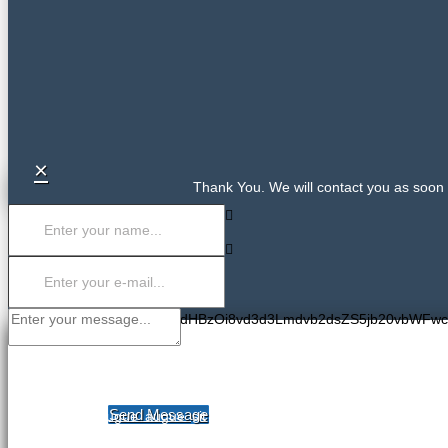
×
Thank You. We will contact you as soon 
PGlmcmFtZSBzcmM9Imh0dHBzOi8vd3d3Lmdvb2dsZS5jb20vbWFw
COMPANY NAME
CONTACT US
Send Message
Dolor aliquet augue augue sit magnis, magna aenean aenean et!
tempor, facilisis cursus turpis tempor odio putonius mudako emp