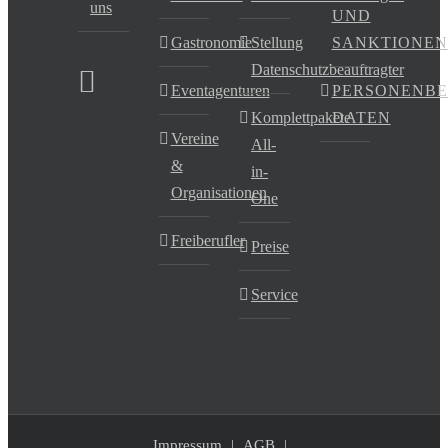
uns
UND
Gastronomie
Stellung
SANKTIONEN
Datenschutzbeauftragter
Eventagenturen
PERSONENB
Komplettpakete
DATEN
Vereine
All-
&
in-
Organisationen
One
Freiberufler
Preise
Service
Impressum
AGB