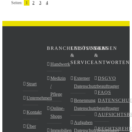
Seiten:
1
2
3
4
BRANCHENLÖSUNGEN
LEISTUNGEN
FRAGEN
&
&
SERVICE
ANTWORTEN
Handwerk
Medizin
Externer
DSGVO
Strart
/
Datenschutzbeauftragter
FAQS
Pflege
Unternehmen
Benennung
DATENSCHU
Online-
Datenschutzbeauftragter
Kontakt
AUFSICHTSB
Shops
Aufgaben
Über
RECHTSBEHE
Immobilien
Datenschutzbeauftragter