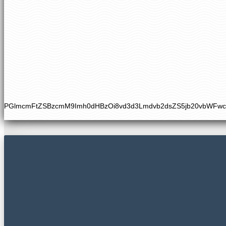
PGlmcmFtZSBzcmM9Imh0dHBzOi8vd3d3Lmdvb2dsZS5jb20vbWFw