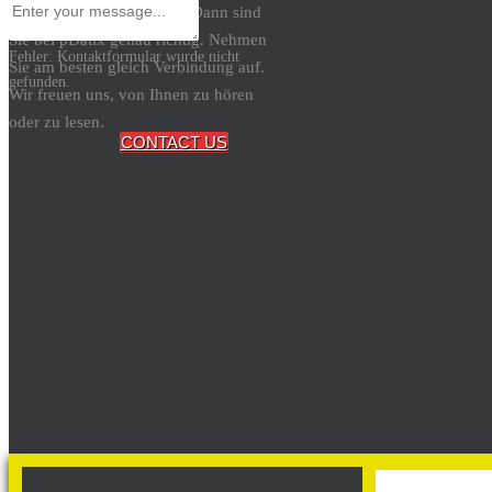
Datenschutzbeauftragten? Dann sind
× Schliessen
Sie bei pDatix genau richtig. Nehmen
Fehler:
Kontaktformular wurde nicht
Sie am besten gleich Verbindung auf.
gefunden.
Wir freuen uns, von Ihnen zu hören
oder zu lesen.
CONTACT US