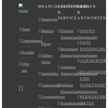
BRANCHENLÖSUNGEN
LEISTUNGEN
FRAGEN
&
&
SERVICE
ANTWORTEN
Handwerk
Strart
Medizin
Externer
DSGVO
/
Datenschutzbeauftragter
Unternehmen
FAQS
Pflege
Benennung
DATENSCHU
Kontakt
Online-
Datenschutzbeauftragter
AUFSICHTSB
Shops
Über
Aufgaben
uns
RECHTSBEHE
Immobilien
Datenschutzbeauftragter
UND
Gastronomie
Stellung
SANKTIONEN
Datenschutzbeauftragter
Eventagenturen
PERSONENB
Komplettpakete
DATEN