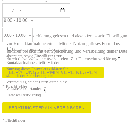
Wunschtermin für Beratung vereinbaren.
Datenschutzerklärung gelesen und akzeptiert, sowie Einwilligu
zur Kontaktaufnahme erteilt. Mit der Nutzung dieses Formulars
Datenschutzerklärung gelesen und
erklären Sie sich mit der Speicherung und Verarbeitung deiner Dat
akzeptiert, sowie Einwilligung zur
durch diese Website einverstanden.
Zur Datenschutzerklärung
Kontaktaufnahme erteilt. Mit der
Nutzung dieses Formulars erklären Sie
Bitte lasse dieses Feld leer.
sich mit der Speicherung und
Verarbeitung deiner Daten durch diese
* Pflichtfelder
Website einverstanden.
Zur
Datenschutzerklärung
Bitte lasse dieses Feld leer.
* Pflichtfelder