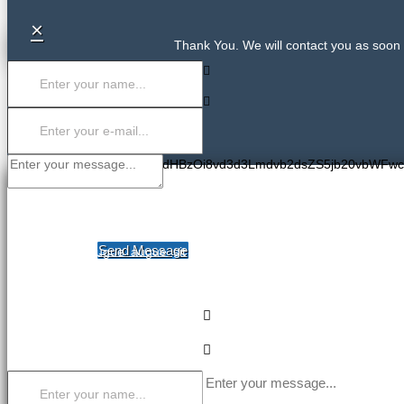
×
Thank You. We will contact you as soon 
PGlmcmFtZSBzcmM9Imh0dHBzOi8vd3d3Lmdvb2dsZS5jb20vbWFw
COMPANY NAME
CONTACT US
Send Message
Dolor aliquet augue augue sit magnis, magna aenean aenean et!
tempor, facilisis cursus turpis tempor odio putonius mudako emp
brutto populius giten facilisis cursus turpis balocus tredium todo.