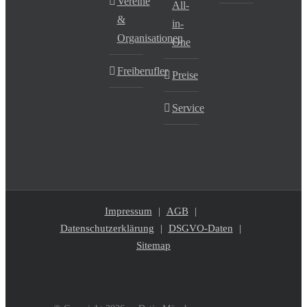
Vereine
All-
&
in-
Organisationen
One
Freiberufler
Preise
Service
Impressum
AGB
Datenschutzerklärung
DSGVO-Daten
Sitemap