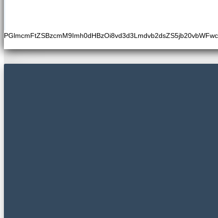
PGlmcmFtZSBzcmM9Imh0dHBzOi8vd3d3Lmdvb2dsZS5jb20vbWFw