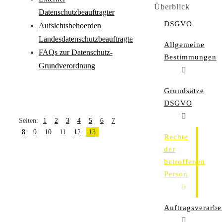
Überblick
Datenschutzbeauftragter
DSGVO
Aufsichtsbehoerden
Landesdatenschutzbeauftragte
Allgemeine
FAQs zur Datenschutz-
Bestimmungen
Grundverordnung
Grundsätze
DSGVO
Seiten:
1
2
3
4
5
6
7
8
9
10
11
12
13
Rechte
der
betroffenen
Person
Auftragsverarbe