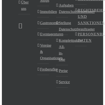
Shops
Über
Aufgaben
uns
RECHTSBEHE
Immobilien
Datenschutzbeauftragter
UND
Gastronomie
Stellung
SANKTIONEN
Datenschutzbeauftragter
Eventagenturen
PERSONENB
Komplettpakete
DATEN
Vereine
All-
&
in-
Organisationen
One
Freiberufler
Preise
Service