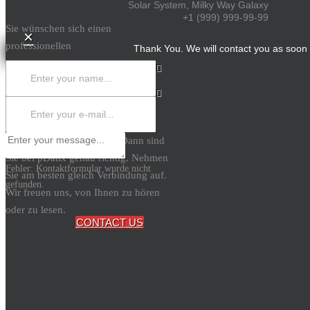
Solar System, Milky Way Galaxy
+1 (999) 999-99-99
Sie wünschen sich einen
×
professionellen
Thank You. We will contact you as soon 
Datenschutzbeauftragten? Dann sind
× Schliessen
Sie bei pDatix genau richtig. Nehmen
Fehler:
Kontaktformular wurde nicht
Sie am besten gleich Verbindung auf.
gefunden.
Wir freuen uns, von Ihnen zu hören
oder zu lesen.
CONTACT US