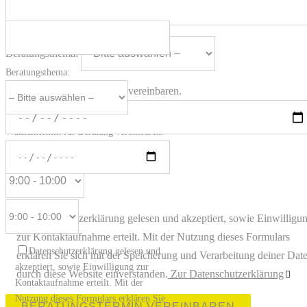
Telefonnummer für Rückruf:
Beratungsthema:
Beratungsthema:
Wunschtermin für Beratung vereinbaren.
Wunschtermin für Beratung vereinbaren.
Datenschutzerklärung gelesen und akzeptiert, sowie Einwilligu
zur Kontaktaufnahme erteilt. Mit der Nutzung dieses Formulars
Datenschutzerklärung gelesen und
erklären Sie sich mit der Speicherung und Verarbeitung deiner Dat
akzeptiert, sowie Einwilligung zur
durch diese Website einverstanden.
Zur Datenschutzerklärung
Kontaktaufnahme erteilt. Mit der
Nutzung dieses Formulars erklären Sie