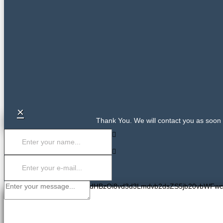
×
Thank You. We will contact you as soon 
PGlmcmFtZSBzcmM9Imh0dHBzOi8vd3d3Lmdvb2dsZS5jb20vbWFw
COMPANY NAME
CONTACT US