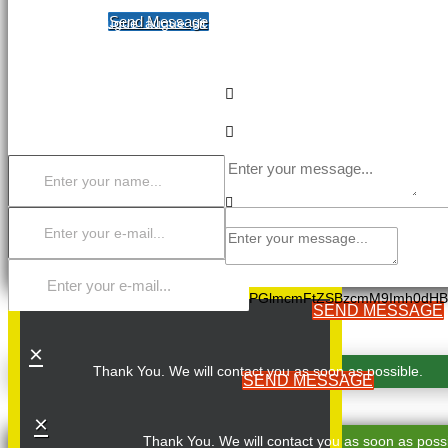
Send Message
Dolor aliquet augue augue sit magnis, magna aenean aenean et!
tempor, facilisis cursus turpis tempor odio putonius mudako emp
brutto populius giten facilisis cursus turpis balocus tredium todo.
PGlmcmFtZSBzcmM9Imh0dHB
SEND MESSAGE
×
Thank You. We will contact you as soon as possible.
SEND MESSAGE
×
Thank You. We will contact you as soon as possi