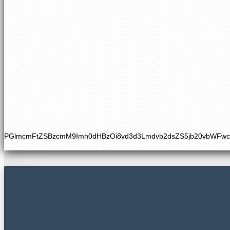
PGlmcmFtZSBzcmM9Imh0dHBzOi8vd3d3Lmdvb2dsZS5jb20vbWFw