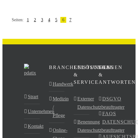
Seiten:
1
2
3
4
5
6
7
BRANCHENLÖSUNGEN
LEISTUNGEN
FRAGEN
&
&
SERVICE
ANTWORTEN
Handwerk
Strart
Medizin
Externer
DSGVO
/
Datenschutzbeauftragter
Unternehmen
FAQS
Pflege
Benennung
DATENSCHU
Kontakt
Online-
Datenschutzbeauftragter
AUFSICHTSB