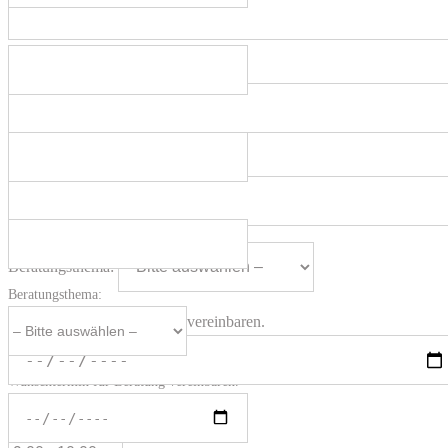
Vorname *
Ihre Email *
Ihre Email *
Telefonnummer für Rückruf:
Telefonnummer für Rückruf:
Beratungsthema:
Beratungsthema:
Wunschtermin für Beratung vereinbaren.
Wunschtermin für Beratung vereinbaren.