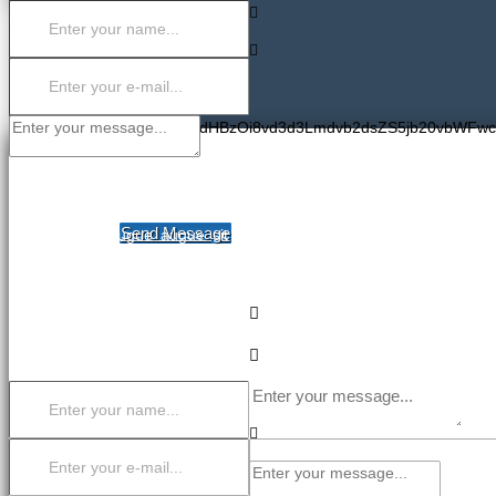
PGlmcmFtZSBzcmM9Imh0dHBzOi8vd3d3Lmdvb2dsZS5jb20vbWFw
COMPANY NAME
CONTACT US
Send Message
Dolor aliquet augue augue sit magnis, magna aenean aenean et!
tempor, facilisis cursus turpis tempor odio putonius mudako emp
brutto populius giten facilisis cursus turpis balocus tredium todo.