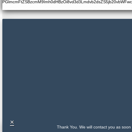
PGlmcmFtZSBzcmM9Imh0dHBzOi8vd3d3Lmdvb2dsZS5jb20vbWFw
×
Thank You. We will contact you as soon 