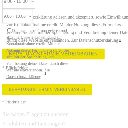
Datenschutzerklärung gelesen und akzeptiert, sowie Einwilligu
zur Kontaktaufnahme erteilt. Mit der Nutzung dieses Formulars
Datenschutzerklärung gelesen und
erklären Sie sich mit der Speicherung und Verarbeitung deiner Dat
akzeptiert, sowie Einwilligung zur
durch diese Website einverstanden.
Zur Datenschutzerklärung
Kontaktaufnahme erteilt. Mit der
Nutzung dieses Formulars erklären Sie
Bitte lasse dieses Feld leer.
sich mit der Speicherung und
Verarbeitung deiner Daten durch diese
* Pflichtfelder
Website einverstanden.
Zur
Datenschutzerklärung
Bitte lasse dieses Feld leer.
* Pflichtfelder
Sie haben Fragen zu unseren
Produkten und Leistungen?