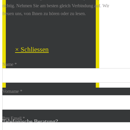
richtig. Nehmen Sie am besten gleich Verbindung auf. Wir
freuen uns, von Ihnen zu hören oder zu lesen.
× Schliessen
Name *
Vorname *
Mo - Fr: 9:00 - 18:00
Ihre Email *
Telefonische Beratung?