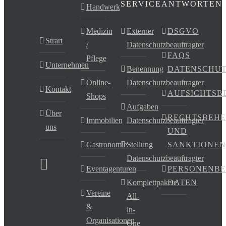
SERVICE
ANTWORTEN
Handwerk
Medizin
Externer
DSGVO
Strart
/
Datenschutzbeauftragter
FAQS
Pflege
Unternehmen
Benennung
DATENSCHU
Online-
Datenschutzbeauftragter
Kontakt
AUFSICHTSB
Shops
Aufgaben
Über
RECHTSBEHE
Immobilien
Datenschutzbeauftragter
uns
UND
Gastronomie
Stellung
SANKTIONEN
Datenschutzbeauftragter
Eventagenturen
PERSONENB
Komplettpakete
DATEN
Vereine
All-
&
in-
Organisationen
One