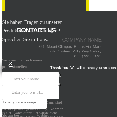
Sie haben Fragen zu unseren
CONTACT US
Produkten und Leistungen?
Sprechen Sie mit uns.
COMPANY NAME
221, Mount Olimpus, Rheasilvia, Mars
Solar System, Milky Way Galaxy
+1 (999) 999-99-99
Sie wünschen sich einen
×
professionellen
Thank You. We will contact you as soon 
Datenschutzbeauftragten? Dann sind
× Schliessen
Sie bei pDatix genau richtig. Nehmen
Fehler:
Kontaktformular wurde nicht
Sie am besten gleich Verbindung auf.