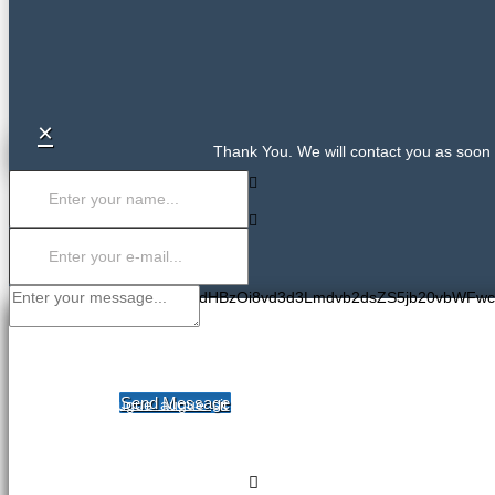
×
Thank You. We will contact you as soon 
PGlmcmFtZSBzcmM9Imh0dHBzOi8vd3d3Lmdvb2dsZS5jb20vbWFw
COMPANY NAME
CONTACT US
Send Message
Dolor aliquet augue augue sit magnis, magna aenean aenean et!
tempor, facilisis cursus turpis tempor odio putonius mudako emp
brutto populius giten facilisis cursus turpis balocus tredium todo.