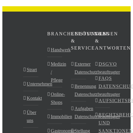
BRANCHENLÖSUNGEN
LEISTUNGEN
FRAGEN
&
&
SERVICE
ANTWORTEN
Handwerk
Medizin
Externer
DSGVO
Strart
/
Datenschutzbeauftragter
FAQS
Pflege
Unternehmen
Benennung
DATENSCHU
Online-
Datenschutzbeauftragter
Kontakt
AUFSICHTSB
Shops
Aufgaben
Über
RECHTSBEHE
Immobilien
Datenschutzbeauftragter
uns
UND
Gastronomie
Stellung
SANKTIONEN