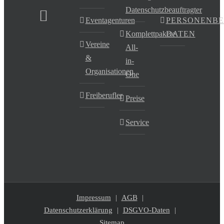
Datenschutzbeauftragter
Eventagenturen
PERSONENB
Komplettpakete
DATEN
Vereine
All-
&
in-
Organisationen
One
Freiberufler
Preise
Service
Impressum
AGB
Datenschutzerklärung
DSGVO-Daten
Sitemap