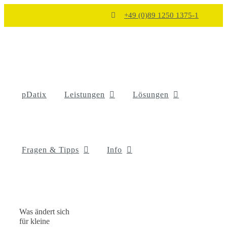
Zum
+49 (0)89 1250 1375-1
Inhalt
springen
pDatix
Leistungen
Lösungen
Fragen & Tipps
Info
Was ändert sich
für kleine