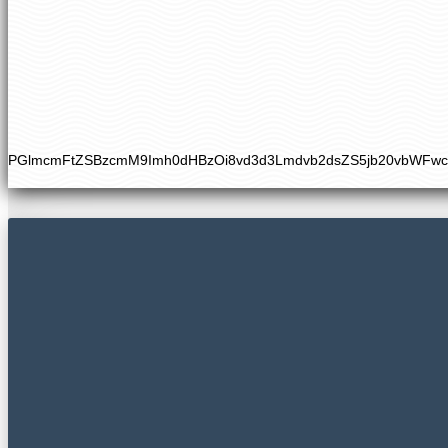
PGlmcmFtZSBzcmM9Imh0dHBzOi8vd3d3Lmdvb2dsZS5jb20vbWFw