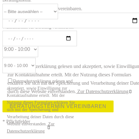
Beratungsthema:
Wunschtermin für Beratung vereinbaren.
Wunschtermin für Beratung vereinbaren.
Datenschutzerklärung gelesen und akzeptiert, sowie Einwilligu
zur Kontaktaufnahme erteilt. Mit der Nutzung dieses Formulars
Datenschutzerklärung gelesen und
erklären Sie sich mit der Speicherung und Verarbeitung deiner Dat
akzeptiert, sowie Einwilligung zur
durch diese Website einverstanden.
Zur Datenschutzerklärung
Kontaktaufnahme erteilt. Mit der
Nutzung dieses Formulars erklären Sie
Bitte lasse dieses Feld leer.
sich mit der Speicherung und
Verarbeitung deiner Daten durch diese
* Pflichtfelder
Website einverstanden.
Zur
Datenschutzerklärung